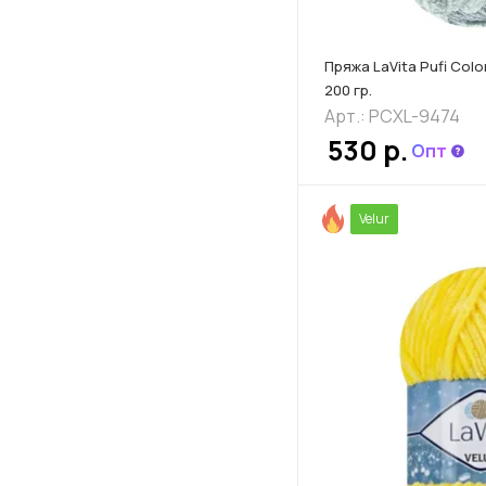
Пряжа LaVita Pufi Colo
200 гр.
Арт.: PCXL-9474
530
р.
Опт
Velur