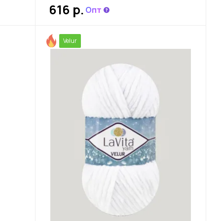
616 р.
Опт
Velur