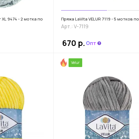
r XL 9474 - 2 мотка по
Пряжа LaVita VELUR 7119 - 5 мотков по 
Арт.: V-7119
670 р.
Опт
Velur