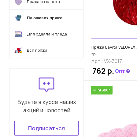
Пряжа из хлопка
Плюшевая пряжа
Для одеяла и пледа
Пряжа LaVita VELUREX 
Вся пряжа
гр.
Арт.: VX-3017
762 р.
Опт
Mini Velur
Будьте в курсе наших
акций и новостей
Подписаться