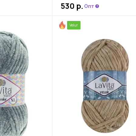
530
р.
Опт
Velur