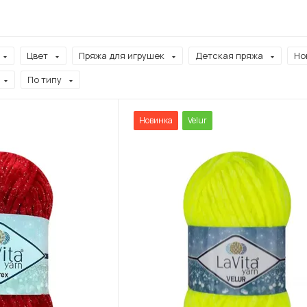
Цвет
Пряжа для игрушек
Детская пряжа
Но
По типу
Новинка
Velur