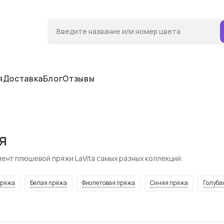
я
Доставка
Блог
Отзывы
я
ент плюшевой пряжи LaVita самых разных коллекций.
пряжа
Белая пряжа
Фиолетовая пряжа
Синяя пряжа
Голуба