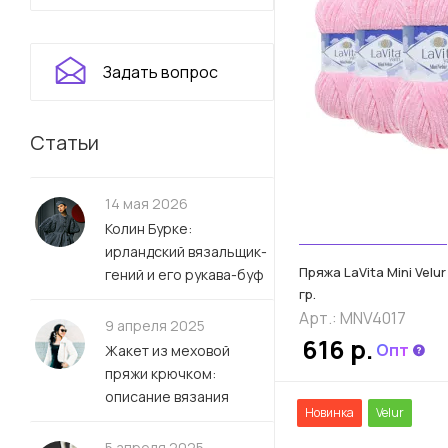
Задать вопрос
Статьи
14 мая 2026
Колин Бурке:
ирландский вязальщик-
Пряжа LaVita Mini Velur
гений и его рукава-буф
гр.
Арт.: MNV4017
9 апреля 2025
616 р.
Опт
Жакет из меховой
пряжи крючком:
описание вязания
Новинка
Velur
5 апреля 2025