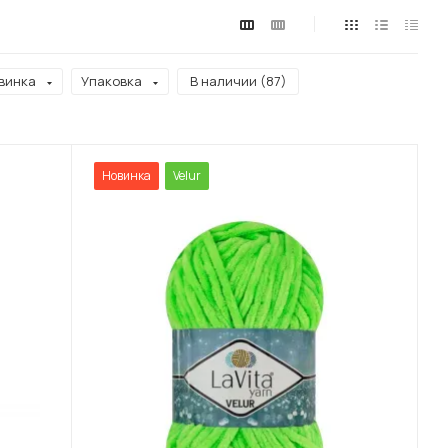
винка
Упаковка
В наличии (
87
)
Новинка
Velur