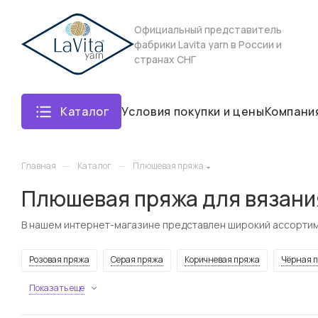
Официальный представитель
фабрики Lavita yarn в России и
странах СНГ
Каталог
Условия покупки и цены
Компани
—
—
Главная
Каталог
Плюшевая пряжа
Плюшевая пряжа для вязани
В нашем интернет-магазине представлен широкий ассортим
Розовая пряжа
Серая пряжа
Коричневая пряжа
Чёрная 
Показать еще