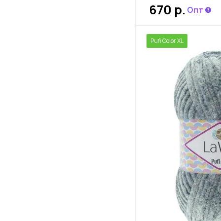
670 р.
Опт
Pufi Color XL