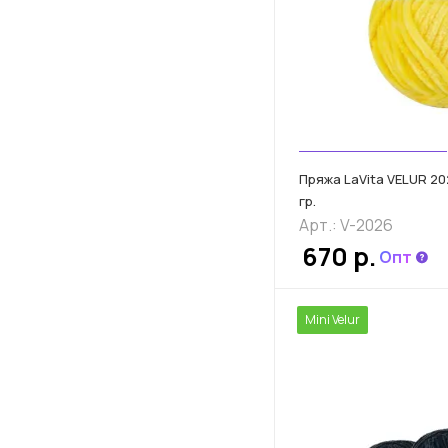
Пряжа LaVita VELUR 20
гр.
Арт.: V-2026
670 р.
Опт
Mini Velur