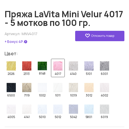
Пряжа LaVita Mini Velur 4017
- 5 мотков по 100 гр.
Артикул:
MNV4017
Отложить товар
+ Бонус 4Р.
Цвет:
8148
2026
2313
4017
4140
5101
6001
6500
7119
1002
1011
1039
3012
4002
4005
4141
5010
5012
5042
5801
6019