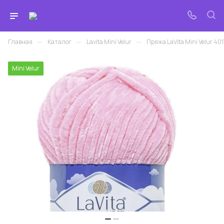
—
—
—
Главная
Каталог
Lavita Mini Velur
Пряжа LaVita Mini Velur 4017
Mini Velur