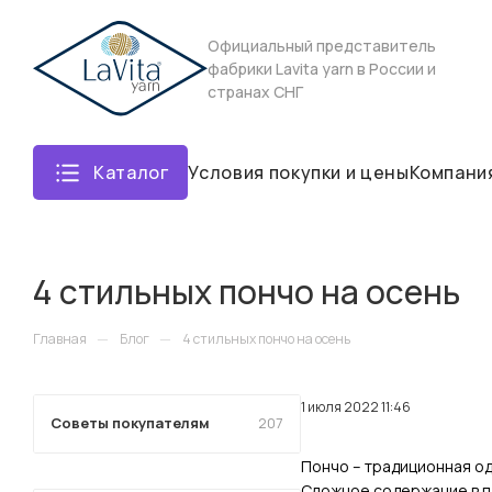
Официальный представитель
фабрики Lavita yarn в России и
странах СНГ
Каталог
Условия покупки и цены
Компани
4 стильных пончо на осень
—
—
Главная
Блог
4 стильных пончо на осень
1 июля 2022 11:46
Советы покупателям
207
Пончо – традиционная о
Сложное содержание в пл