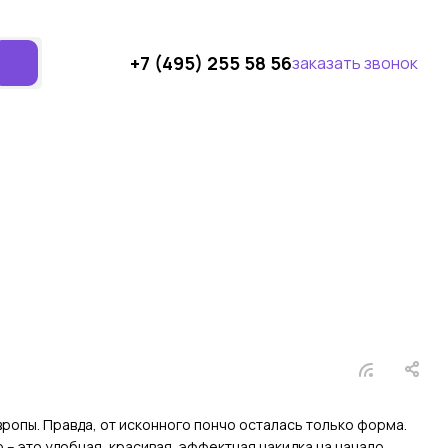
+7 (495) 255 58 56
заказать звонок
опы. Правда, от исконного пончо осталась только форма.
– это удобная, красивая, эффектная накидка на начало