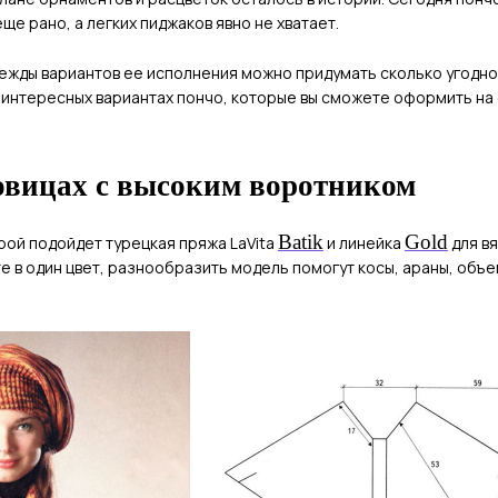
еще рано, а легких пиджаков явно не хватает.
жды вариантов ее исполнения можно придумать сколько угодно. 
интересных вариантах пончо, которые вы сможете оформить на 
овицах с высоким воротником
Batik
Gold
рой подойдет турецкая пряжа LaVita
и линейка
для вя
е в один цвет, разнообразить модель помогут косы, араны, объ