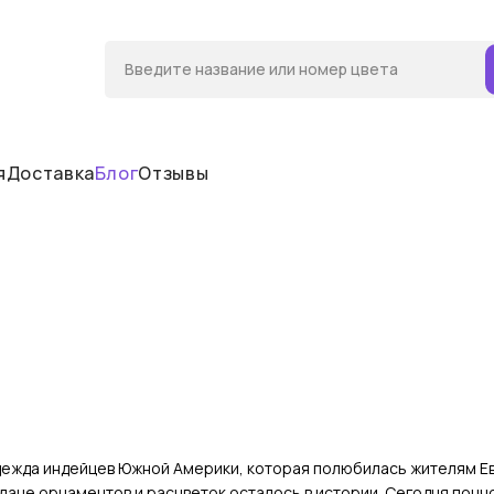
я
Доставка
Блог
Отзывы
дежда индейцев Южной Америки, которая полюбилась жителям Евр
ане орнаментов и расцветок осталось в истории. Сегодня пончо 