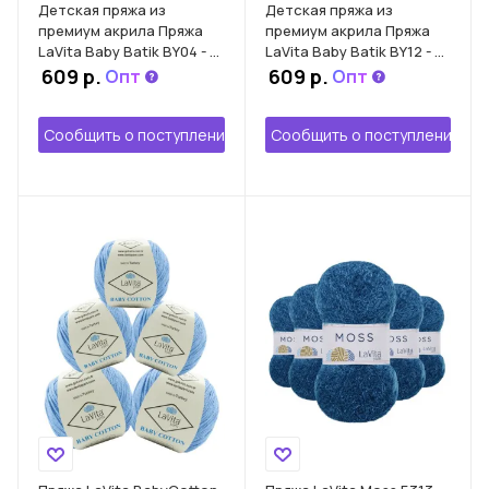
Детская пряжа из
Детская пряжа из
премиум акрила Пряжа
премиум акрила Пряжа
LaVita Baby Batik BY04 - 5
LaVita Baby Batik BY12 - 5
мотков по 100 гр. меланж
мотков по 100 гр. меланж
609 р.
609 р.
Опт
Опт
Сообщить о поступлении
Сообщить о поступлении