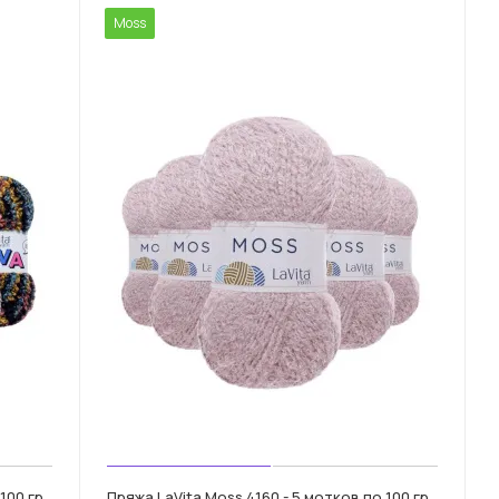
Moss
100 гр.
Пряжа LaVita Moss 4160 - 5 мотков по 100 гр.