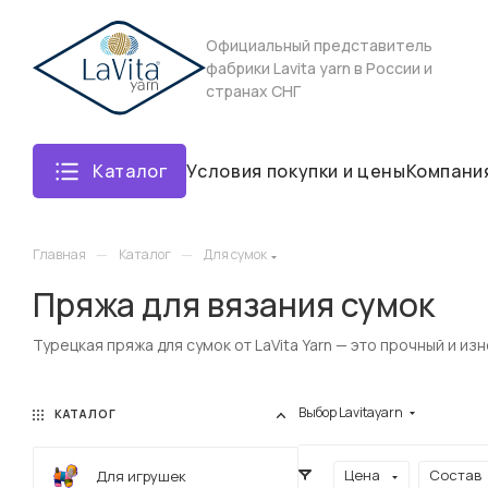
Официальный представитель
фабрики Lavita yarn в России и
странах СНГ
Каталог
Условия покупки и цены
Компани
—
—
Главная
Каталог
Для сумок
Пряжа для вязания сумок
Турецкая пряжа для сумок от LaVita Yarn — это прочный и и
Выбор Lavitayarn
КАТАЛОГ
Цена
Состав
Для игрушек