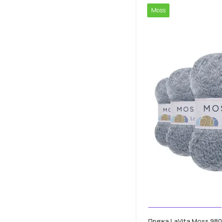
Moss
Пряжа LaVita Moss 9801