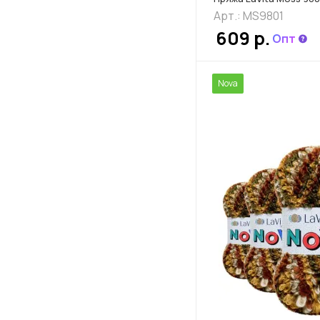
Арт.: MS9801
609 р.
Опт
Nova