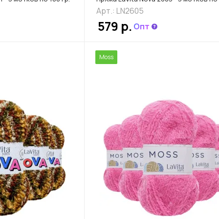
Арт.: LN2605
579 р.
Опт
Moss