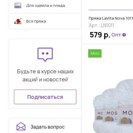
Для одеяла и пледа
Пряжа LaVita Nova 1011
Вся пряжа
Арт.: LN1011
579 р.
Опт
Moss
Будьте в курсе наших
акций и новостей
Подписаться
Задать вопрос