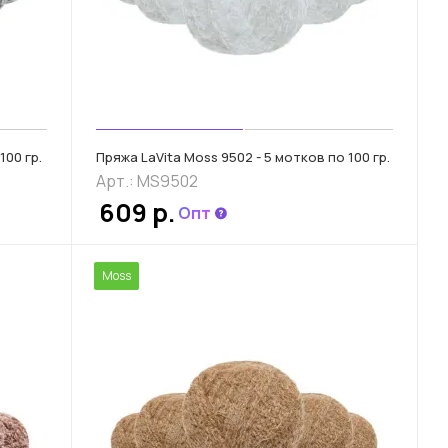
100 гр.
Пряжа LaVita Moss 9502 - 5 мотков по 100 гр.
Арт.: MS9502
609 р.
Опт
Moss