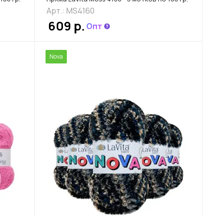
Арт.: MS4160
609 р.
Опт
Nova