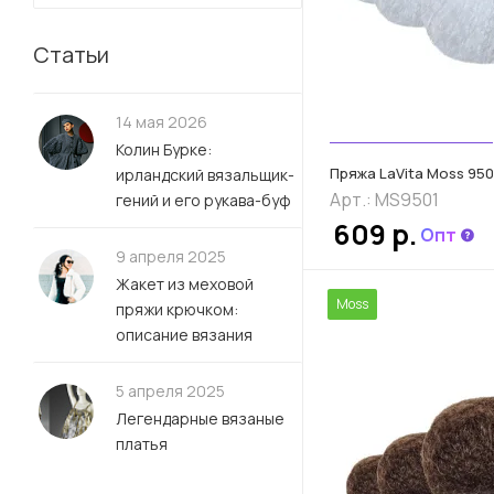
Статьи
14 мая 2026
Колин Бурке:
Пряжа LaVita Moss 9501
ирландский вязальщик-
Арт.: MS9501
гений и его рукава-буф
609 р.
Опт
9 апреля 2025
Жакет из меховой
Moss
пряжи крючком:
описание вязания
5 апреля 2025
Легендарные вязаные
платья