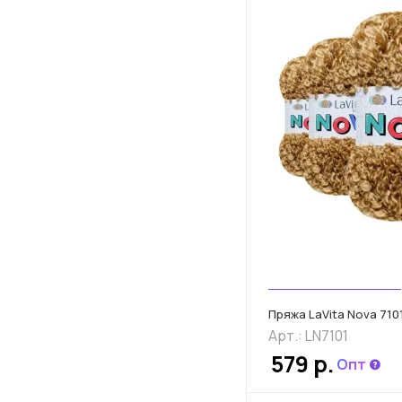
Пряжа LaVita Nova 7101
Арт.: LN7101
579 р.
Опт