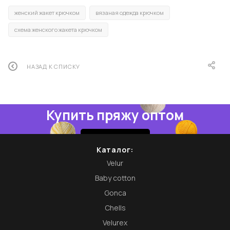
женский жакет крючком
вязаная одежда крючком
схема женского жакета крючком
НАЗАД К СПИСКУ
Купить пряжу оптом
Купить
Каталог:
Velur
Baby cotton
Gonca
Chells
Velurex