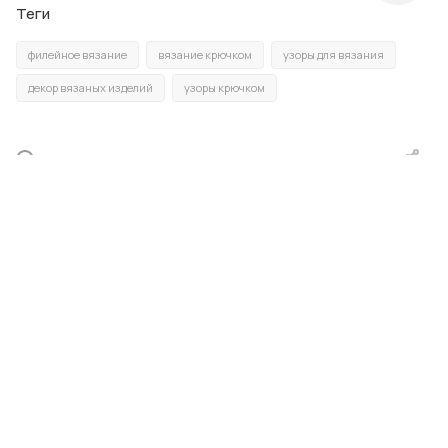
Теги
филейное вязание
вязание крючком
узоры для вязания
декор вязаных изделий
узоры крючком
НАЗАД К СПИСКУ
Купить пряжу оптом
Купить
Каталог:
Velur
Baby cotton
Gonca
Chells