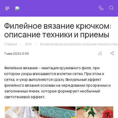
Филейное вязание крючком:
описание техники и приемы
—
—
Главная
Блог
Филейное вязание крючком: описание техники и пр
7 мая 2024 0:00
Филейное вязание – имитация кружевного филе, при
котором узоры вписываются в клетки сетки. При этом и
сетка, и узор выполняются сразу. Визуальный эффект
филейного вязания основан на чередовании прозрачных и
заполненных ячеек, которые формируют необычный
светотеневой эффект.