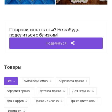
Понравилась статья? Не забудь
поделиться с близким!
Поделиться
Товары
Все
4
Lavita Baby Cotton
4
Бирюзовая пряжа
1
Бордовая пряжа
1
Детская пряжа
4
Для игрушек
4
Для шарфов
4
Пряжа из хлопка
4
Пряжа цвета хаки
1
Вся пряжа
4