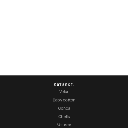
Каталог:
Velur
Baby cotton
Gonca
Chells
Velurex