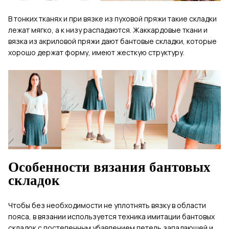
В тонких тканях и при вязке из пуховой пряжи такие складки
лежат мягко, а к низу распадаются. Жаккардовые ткани и
вязка из акриловой пряжи дают бантовые складки, которые
хорошо держат форму, имеют жесткую структуру.
Особенности вязания бантовых
складок
Чтобы без необходимости не уплотнять вязку в области
пояса, в вязании используется техника имитации бантовых
складок с постепенным убавлением петель западающей и