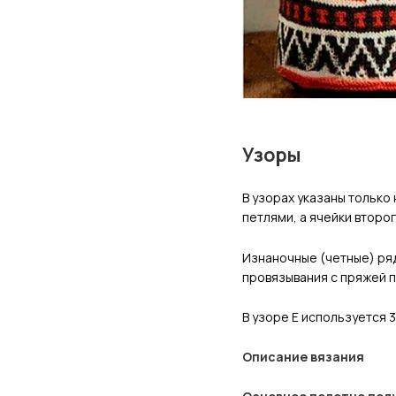
Узоры
В узорах указаны только
петлями, а ячейки второ
Изнаночные (четные) ряд
провязывания с пряжей 
В узоре E используется 3 
Описание вязания