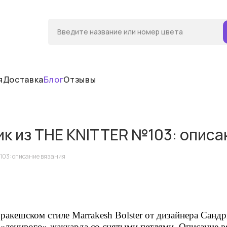
я
Доставка
Блог
Отзывы
к из ТHЕ КNITTЕR №103: описа
103: описание вязания
ракешском стиле Marrakesh Bolster от дизайнера
Сандр
 «ленивого» жаккарда со снятыми петлями.
Описание в