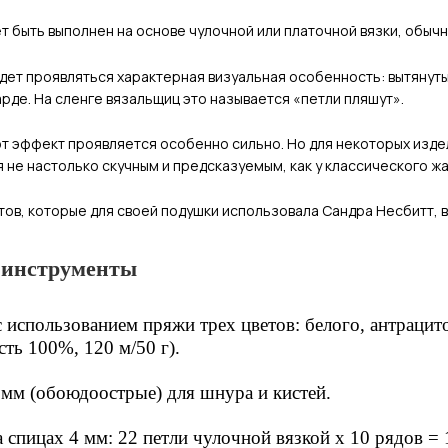
 быть выполнен на основе чулочной или платочной вязки, обычно 
удет проявляться характерная визуальная особенность: вытянут
арде. На сленге вязальщиц это называется «петли пляшут».
от эффект проявляется особенно сильно. Но для некоторых изд
 не настолько скучным и предсказуемым, как у классического ж
ов, которые для своей подушки использовала Сандра Несбитт, в
 инструменты
с использованием пряжи трех цветов: белого, антрацит
ть 100%, 120 м/50 г).
 мм (обоюдоострые) для шнура и кистей.
 спицах 4 мм: 22 петли чулочной вязкой х 10 рядов = 