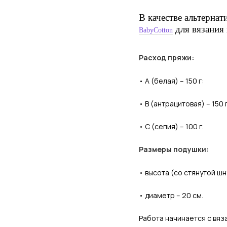
В качестве альтерна
для вязания 
BabyCotton
Расход пряжи:
•
­ А (белая) – 150 г:
•
­ В (антрацитовая) – 150 
•
­ С (сепия) – 100 г.
Размеры подушки:
•
­ высота (со стянутой ш
•
­ диаметр – 20 см.
Работа начинается с вяз