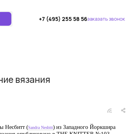
+7 (495) 255 58 56
заказать звонок
ние вязания
ы
Несбитт
(
)
из Западного Йоркшира
Sandra Nesbitt
язания опубликовано в
ТHЕ КNITTЕR №103.