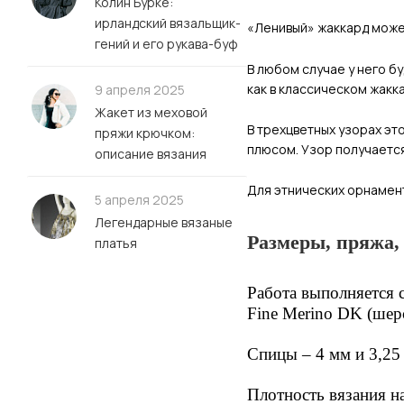
Колин Бурке:
ирландский вязальщик-
«Ленивый» жаккард может
гений и его рукава-буф
В любом случае у него б
как в классическом жакк
9 апреля 2025
Жакет из меховой
В трехцветных узорах эт
пряжи крючком:
плюсом. Узор получается
описание вязания
Для этнических орнамент
5 апреля 2025
Легендарные вязаные
Размеры, пряжа,
платья
Работа выполняется 
Fine Merino DK (шерс
Спицы – 4 мм и 3,25
Плотность вязания на