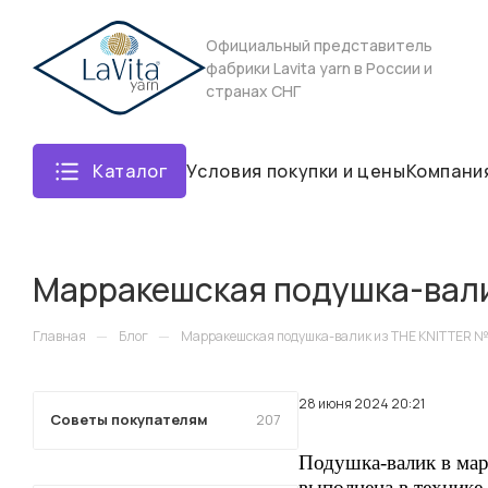
Официальный представитель
фабрики Lavita yarn в России и
странах СНГ
Каталог
Условия покупки и цены
Компани
Марракешская подушка-вали
—
—
Главная
Блог
Марракешская подушка-валик из ТHЕ КNITTЕR №
28 июня 2024 20:21
Советы покупателям
207
Подушка-валик в мар
выполнена в технике