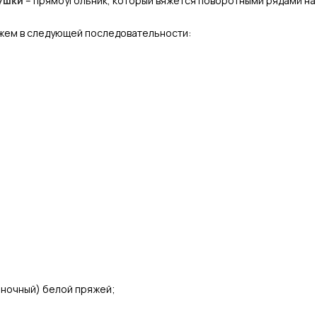
ушки
– прямоугольник, который вяжется поворотными рядами на 
яжем в следующей последовательности:
аночный) белой пряжей;