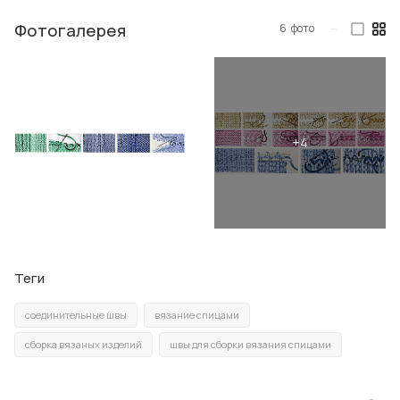
Фотогалерея
6
фото
—
Теги
соединительные швы
вязание спицами
сборка вязаных изделий
швы для сборки вязания спицами