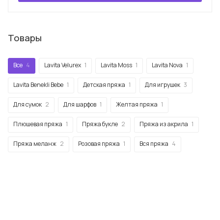
Товары
Все
4
Lavita Velurex
1
Lavita Moss
1
Lavita Nova
1
Lavita Benekli Bebe
1
Детская пряжа
1
Для игрушек
3
Для сумок
2
Для шарфов
1
Желтая пряжа
1
Плюшевая пряжа
1
Пряжа букле
2
Пряжа из акрила
1
Пряжа меланж
2
Розовая пряжа
1
Вся пряжа
4