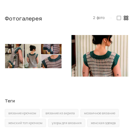
Фотогалерея
2
фото
—
Теги
вязание крючком
вязание из акрила
мозаичное вязание
женский топ крючком
узоры для вязания
женская одежда