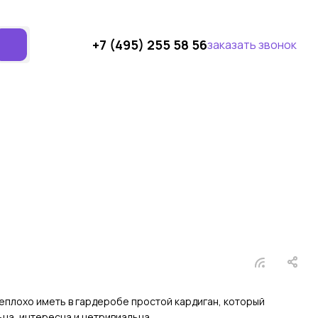
+7 (495) 255 58 56
заказать звонок
еплохо иметь в гардеробе простой кардиган, который
на, интересна и нетривиальна.