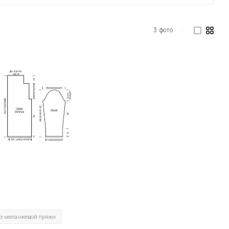
3
фото
—
з меланжевой пряжи