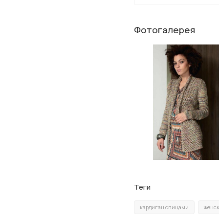
Фотогалерея
Теги
кардиган спицами
женск