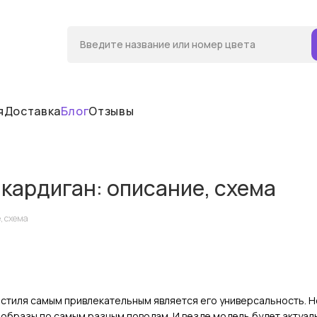
я
Доставка
Блог
Отзывы
кардиган: описание, схема
, схема
 стиля самым привлекательным является его универсальность. Н
образы по самым разным поводам. И везде модель будет актуаль