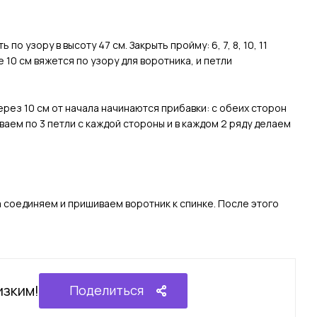
о узору в высоту 47 см. Закрыть пройму: 6, 7, 8, 10, 11
 10 см вяжется по узору для воротника, и петли
Через 10 см от начала начинаются прибавки: с обеих сторон
акрываем по 3 петли с каждой стороны и в каждом 2 ряду делаем
а соединяем и пришиваем воротник к спинке. После этого
изким!
Поделиться