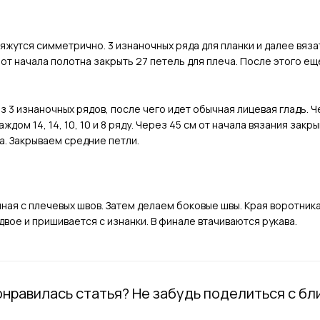
жутся симметрично. 3 изнаночных ряда для планки и далее вязать п
от начала полотна закрыть 27 петель для плеча. После этого еще
из 3 изнаночных рядов, после чего идет обычная лицевая гладь. 
0 в каждом 14, 14, 10, 10 и 8 ряду. Через 45 см от начала вязания з
а. Закрываем средние петли.
ная с плечевых швов. Затем делаем боковые швы. Края воротник
двое и пришивается с изнанки. В финале втачиваются рукава.
нравилась статья? Не забудь поделиться с бл