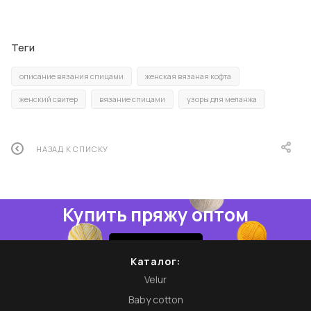
Теги
описание вязания спицами
женская вязаная кофта
женский свитер
вязание спицами
узоры для меланжа
НАЗАД К СПИСКУ
Купить пряжу оптом
Купить
Каталог:
Velur
Baby cotton