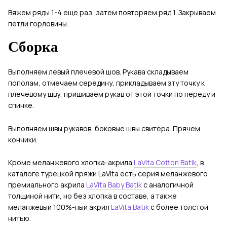
Вяжем ряды 1-4 еще раз, затем повторяем ряд 1. Закрываем
петли горловины.
Сборка
Выполняем левый плечевой шов. Рукава складываем
пополам, отмечаем середину, прикладываем эту точку к
плечевому шву, пришиваем рукав от этой точки по переду и
спинке.
Выполняем швы рукавов, боковые швы свитера. Прячем
кончики.
Кроме меланжевого хлопка-акрила
LaVita Cotton Batik
, в
каталоге турецкой пряжи LaVita есть серия меланжевого
премиального акрила
LaVita Baby Batik
с аналогичной
толщиной нити, но без хлопка в составе, а также
меланжевый 100%-ный акрил
LaVita Batik
с более толстой
нитью.