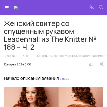
Женский свитер со
спущенным рукавом
Leadenhall из The Knitter №
188 – Ч. 2
—
—
Главная
Блог
Женский свитер со спущенным рукавом Leadenhall из 
12 марта 2024 0:00
Начало описания вязания
.
здесь