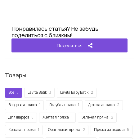
Понравилась статья? Не забудь
поделиться с близким!
Поделиться
Товары
Все
5
Lavita Batik
3
Lavita Baby Batik
2
Бордовая пряжа
1
Голубая пряжа
1
Детская пряжа
2
Для шарфов
5
Желтая пряжа
1
Зеленая пряжа
2
Красная пряжа
1
Оранжевая пряжа
2
Пряжа из акрила
5