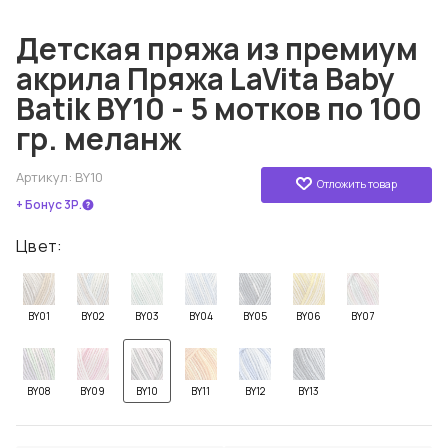
Детская пряжа из премиум
акрила Пряжа LaVita Baby
Batik BY10 - 5 мотков по 100
гр. меланж
Артикул:
BY10
Отложить товар
+ Бонус 3Р.
Цвет:
BY01
BY02
BY03
BY04
BY05
BY06
BY07
BY08
BY09
BY10
BY11
BY12
BY13