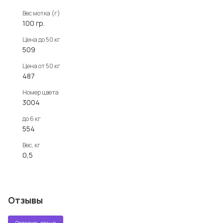
Вес мотка (г)
100 гр.
Цена до 50 кг
509
Цена от 50 кг
487
Номер цвета
3004
до 6 кг
554
Вес, кг
0,5
Отзывы
Оставить отзыв