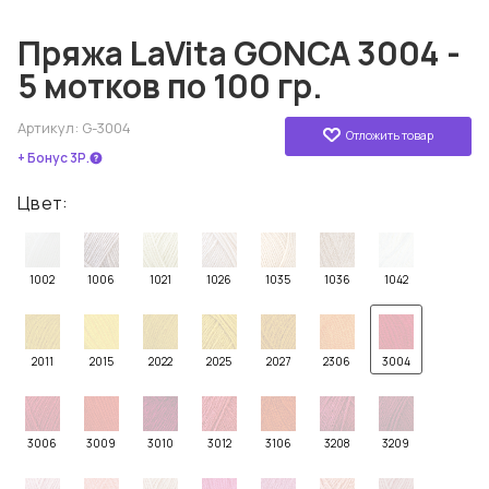
Пряжа LaVita GONCA 3004 -
5 мотков по 100 гр.
Артикул:
G-3004
Отложить товар
+ Бонус 3Р.
Цвет:
1002
1006
1021
1026
1035
1036
1042
2011
2015
2022
2025
2027
2306
3004
3006
3009
3010
3012
3106
3208
3209