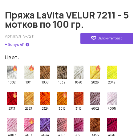
Пряжа LaVita VELUR 7211 - 5
мотков по 100 гр.
Артикул:
V-7211
Отложить товар
+ Бонус 4Р.
Цвет:
1002
1011
1038
1039
1040
2026
2042
2313
2323
2324
3012
3112
4002
4005
4007
4017
4034
4105
4121
4135
4136