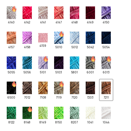
4140
4142
4141
4147
4148
4149
4150
4159
4157
4158
5010
5012
5042
5054
5055
5056
5101
5103
5801
6001
6013
6500
7012
7108
7119
7120
7203
7211
8122
8148
8149
8150
8207
1041
1044