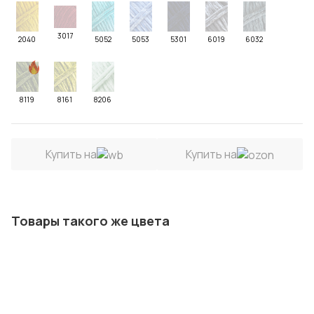
3017
2040
5052
5053
5301
6019
6032
8119
8161
8206
Купить на
Купить на
Товары такого же цвета