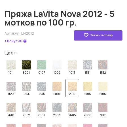
Пряжа LaVita Nova 2012 - 5
мотков по 100 гр.
Артикул:
LN2012
Отложить товар
+ Бонус 3Р.
Цвет:
1011
8001
0107
1002
1013
1531
1532
1533
1534
1535
2010
2012
2015
2016
2601
2602
2603
2604
2605
2606
3001