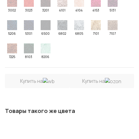
3002
3023
3201
4101
4104
4153
5131
5206
5301
6500
6802
6805
7101
7107
7225
8103
8206
Купить на
Купить на
Товары такого же цвета