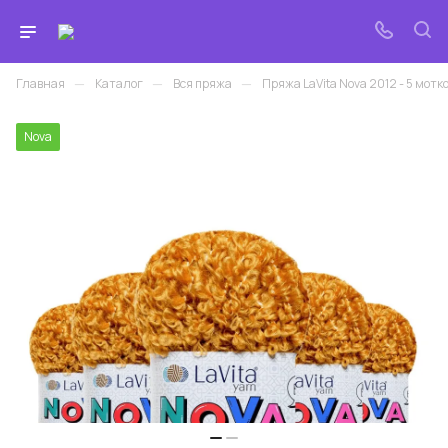
—
—
—
Главная
Каталог
Вся пряжа
Пряжа LaVita Nova 2012 - 5 мотков
Nova