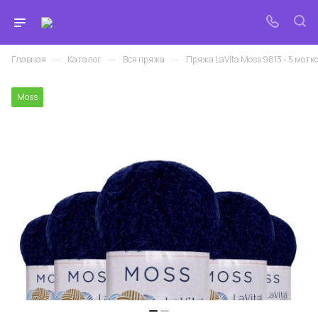
—
—
—
Главная
Каталог
Вся пряжа
Пряжа LaVita Moss 9813 - 5 мотков
Moss