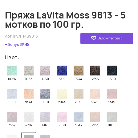
Пряжа LaVita Moss 9813 - 5
мотков по 100 гр.
Артикул:
MS9813
Отложить товар
+ Бонус 3Р.
Цвет:
0026
1063
4160
5312
7234
7235
9500
9501
9541
9801
2044
2045
2326
2515
3214
4126
4161
5060
5313
7233
8010