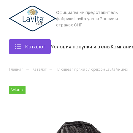
Официальный представитель
фабрики Lavita yarn в России и
странах СНГ
Каталог
Условия покупки и цены
Компани
—
—
Главная
Каталог
Плюшевая пряжа с люрексом Lavita Velurex
Velurex