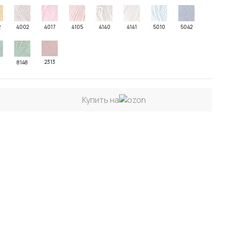
2
4002
4017
4105
4140
4141
5010
5042
2313
2
8148
Купить на