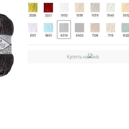
2026
1002
1038
1039
1040
301
3017
5101
5801
6019
6500
7108
7119
812
Купить на