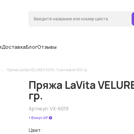
я
Доставка
Блог
Отзывы
—
Пряжа LaVita VELUREX 6019 - 5 мотков по 100 гр.
Пряжа LaVita VELURE
гр.
Артикул:
VX-6019
+ Бонус 4Р.
Цвет: