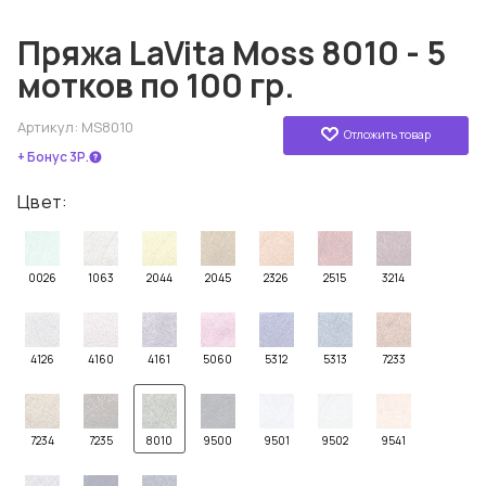
Пряжа LaVita Moss 8010 - 5
мотков по 100 гр.
Артикул:
MS8010
Отложить товар
+ Бонус 3Р.
Цвет:
0026
1063
2044
2045
2326
2515
3214
4126
4160
4161
5060
5312
5313
7233
7234
7235
8010
9500
9501
9502
9541