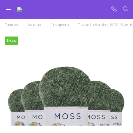
—
—
—
Главная
Каталог
Вся пряжа
Пряжа LaVita Moss 8010 - 5 мотко
Moss