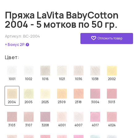
Пряжа LaVita BabyCotton
2004 - 5 мотков по 50 гр.
Артикул:
BC-2004
Отложить товар
+ Бонус 2Р.
Цвет:
1001
1002
1016
1021
1036
1038
2002
2004
2005
2025
2309
2318
3004
3013
3103
3107
3208
4001
4007
4017
4024