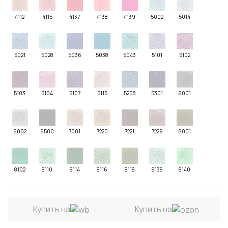
4112
4115
4137
4138
4139
5002
5014
5021
5028
5036
5038
5043
5101
5102
5103
5104
5107
5115
5208
5301
6001
6002
6500
7001
7220
7221
7229
8001
8102
8110
8114
8116
8118
8138
8140
Купить на
Купить на