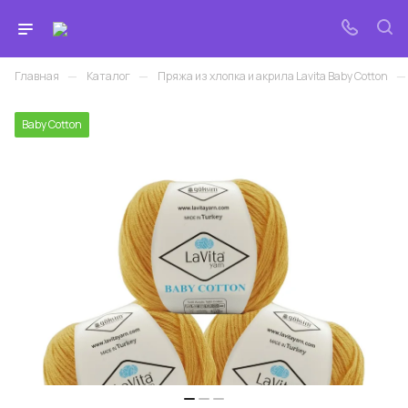
—
—
—
Главная
Каталог
Пряжа из хлопка и акрила Lavita Baby Cotton
Baby Cotton