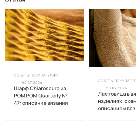
СОВЕТЫ ПОКУПАТЕЛЯМ
СОВЕТЫ ПОКУПАТЕ
—
02.07.2024
Шарф Chiaroscuro из
—
29.02.2024
Ластовица в в
POM POM Quarterly №
изделиях: схе
47: описание вязания
описанием вяз