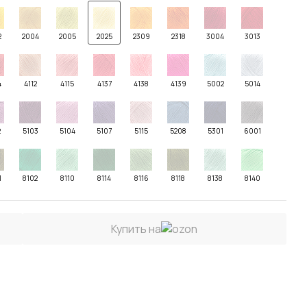
2
2004
2005
2025
2309
2318
3004
3013
4
4112
4115
4137
4138
4139
5002
5014
2
5103
5104
5107
5115
5208
5301
6001
1
8102
8110
8114
8116
8118
8138
8140
Купить на