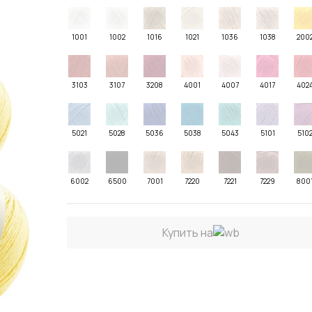
1001
1002
1016
1021
1036
1038
200
3103
3107
3208
4001
4007
4017
402
5021
5028
5036
5038
5043
5101
510
6002
6500
7001
7220
7221
7229
800
Купить на