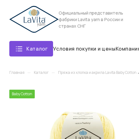
Официальный представитель
фабрики Lavita yarn в России и
странах СНГ
Каталог
Условия покупки и цены
Компани
—
—
Главная
Каталог
Пряжа из хлопка и акрила Lavita Baby Cotton
Baby Cotton