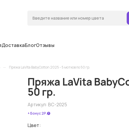
я
Доставка
Блог
Отзывы
—
Пряжа LaVita BabyCotton 2025 - 5 мотков по 50 гр.
Пряжа LaVita BabyCo
50 гр.
Артикул:
BC-2025
+ Бонус 2Р.
Цвет: