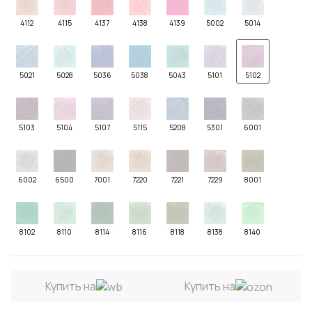
4112
4115
4137
4138
4139
5002
5014
5021
5028
5036
5038
5043
5101
5102
5103
5104
5107
5115
5208
5301
6001
6002
6500
7001
7220
7221
7229
8001
8102
8110
8114
8116
8118
8138
8140
Купить на
Купить на