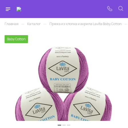
—
—
—
Главная
Каталог
Пряжа из хлопка и акрила Lavita Baby Cotton
Baby Cotton