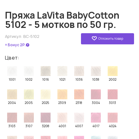
Пряжа LaVita BabyCotton
5102 - 5 мотков по 50 гр.
Артикул:
BC-5102
Отложить товар
+ Бонус 2Р.
Цвет:
1001
1002
1016
1021
1036
1038
2002
2004
2005
2025
2309
2318
3004
3013
3103
3107
3208
4001
4007
4017
4024