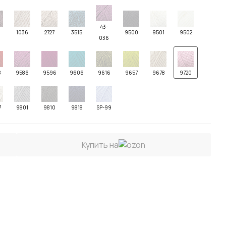
43-
1
1036
2727
3515
9500
9501
9502
036
8
9586
9596
9606
9616
9657
9678
9720
7
9801
9810
9818
SP-99
Купить на