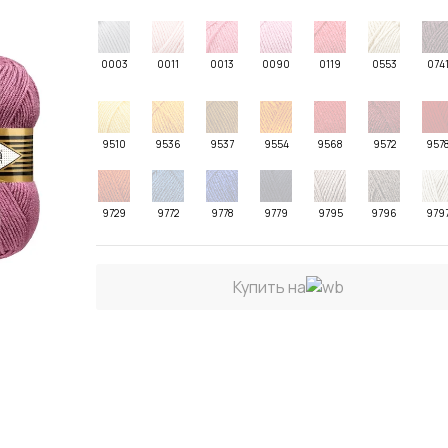
0003
0011
0013
0090
0119
0553
074
9510
9536
9537
9554
9568
9572
957
9729
9772
9778
9779
9795
9796
979
Купить на