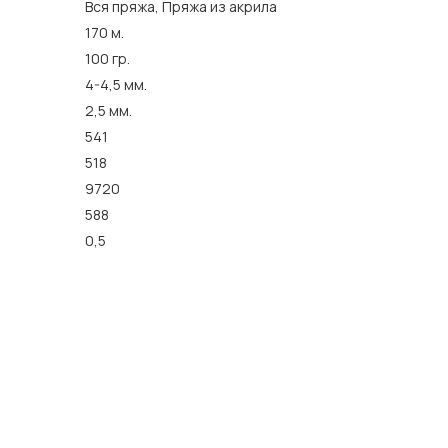
Вся пряжа, Пряжа из акрила
170 м.
100 гр.
4-4,5 мм.
2,5 мм.
541
518
9720
588
0,5