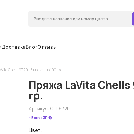
я
Доставка
Блог
Отзывы
Vita Chells 9720 - 5 мотков по 100 гр.
Пряжа LaVita Chells 
гр.
Артикул:
CH-9720
+ Бонус 3Р.
Цвет: