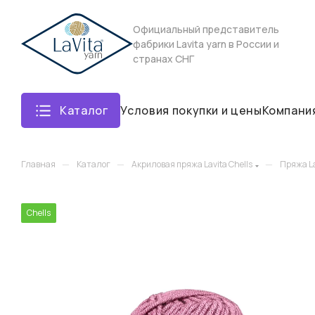
Официальный представитель
фабрики Lavita yarn в России и
странах СНГ
Каталог
Условия покупки и цены
Компани
—
—
—
Главная
Каталог
Акриловая пряжа Lavita Chells
Пряжа La
Chells