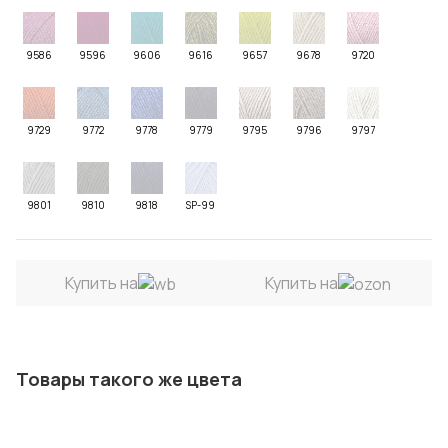
9586
9596
9606
9616
9657
9678
9720
9729
9772
9778
9779
9795
9796
9797
9801
9810
9818
SP-99
Купить на
Купить на
Товары такого же цвета