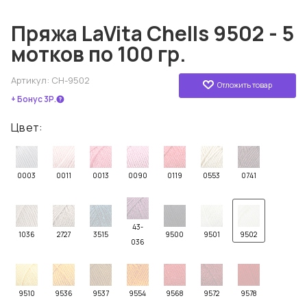
Пряжа LaVita Chells 9502 - 5
мотков по 100 гр.
Артикул:
CH-9502
Отложить товар
+ Бонус 3Р.
Цвет:
0003
0011
0013
0090
0119
0553
0741
43-
1036
2727
3515
9500
9501
9502
036
9510
9536
9537
9554
9568
9572
9578