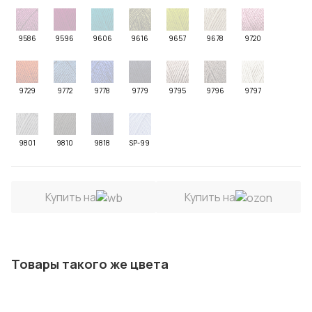
9586
9596
9606
9616
9657
9678
9720
9729
9772
9778
9779
9795
9796
9797
9801
9810
9818
SP-99
Купить на
Купить на
Товары такого же цвета