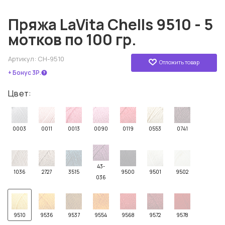
Пряжа LaVita Chells 9510 - 5
мотков по 100 гр.
Артикул:
CH-9510
Отложить товар
+ Бонус 3Р.
Цвет:
0003
0011
0013
0090
0119
0553
0741
43-
1036
2727
3515
9500
9501
9502
036
9510
9536
9537
9554
9568
9572
9578