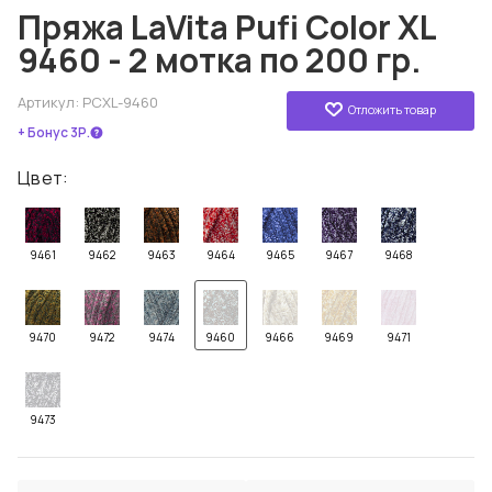
Пряжа LaVita Pufi Color XL
9460 - 2 мотка по 200 гр.
Артикул:
PCXL-9460
Отложить товар
+ Бонус 3Р.
Цвет:
9461
9462
9463
9464
9465
9467
9468
9470
9472
9474
9460
9466
9469
9471
9473