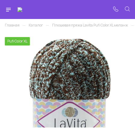
—
—
—
Главная
Каталог
Плюшевая пряжа Lavita Pufi Color XL меланж
Pufi Color XL