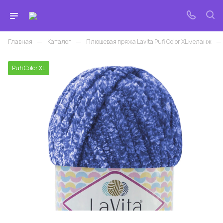
—
—
—
Главная
Каталог
Плюшевая пряжа Lavita Pufi Color XL меланж
Pufi Color XL