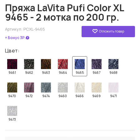
Пряжа LaVita Pufi Color XL
9465 - 2 мотка по 200 гр.
Артикул:
PCXL-9465
Отложить товар
+ Бонус 3Р.
Цвет:
9461
9462
9463
9464
9465
9467
9468
9470
9472
9474
9460
9466
9469
9471
9473