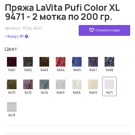
Пряжа LaVita Pufi Color XL
9471 - 2 мотка по 200 гр.
Артикул:
PCXL-9471
Отложить товар
+ Бонус 3Р.
Цвет:
9461
9462
9463
9464
9465
9467
9468
9470
9472
9474
9460
9466
9469
9471
9473