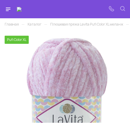
—
—
—
Главная
Каталог
Плюшевая пряжа Lavita Pufi Color XL меланж
Pufi Color XL